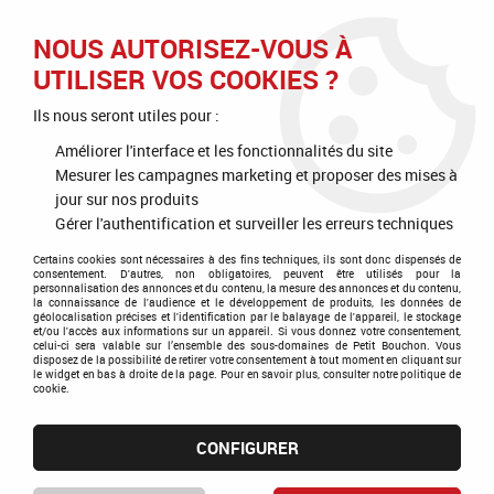
J'OFFRE
JE M'ABONNE
J'ACTIVE
NOUS AUTORISEZ-VOUS À
UTILISER VOS COOKIES ?
0
Ils nous seront utiles pour :
Améliorer l'interface et les fonctionnalités du site
Mesurer les campagnes marketing et proposer des mises à
Accueil
>
Savoir-faire 100% Français
jour sur nos produits
Gérer l'authentification et surveiller les erreurs techniques
Savoir-faire 100% Français
Certains cookies sont nécessaires à des fins techniques, ils sont donc dispensés de
consentement. D'autres, non obligatoires, peuvent être utilisés pour la
personnalisation des annonces et du contenu, la mesure des annonces et du contenu,
la connaissance de l'audience et le développement de produits, les données de
NOTRE SAVOIR-FAIRE
géolocalisation précises et l'identification par le balayage de l'appareil, le stockage
et/ou l'accès aux informations sur un appareil. Si vous donnez votre consentement,
celui-ci sera valable sur l’ensemble des sous-domaines de Petit Bouchon. Vous
disposez de la possibilité de retirer votre consentement à tout moment en cliquant sur
Tous les vins bio que vous recevez dans votre box vin Petit
le widget en bas à droite de la page. Pour en savoir plus, consulter notre politique de
cookie.
Bouchon sont Français en direct des producteurs. En effet,
toutes nos sélections et la rédaction de nos fiches de
dégustations se font conjointement avec les vignerons.
CONFIGURER
Vous bénéficiez maintenant de nos 6 années