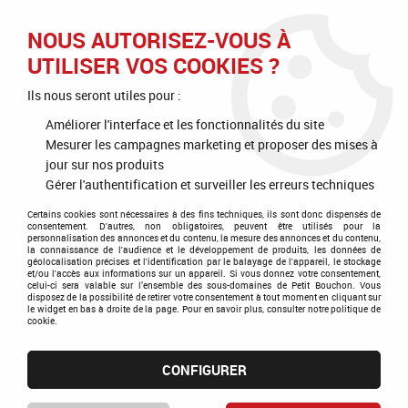
J'OFFRE
JE M'ABONNE
J'ACTIVE
NOUS AUTORISEZ-VOUS À
UTILISER VOS COOKIES ?
0
Ils nous seront utiles pour :
Améliorer l'interface et les fonctionnalités du site
Mesurer les campagnes marketing et proposer des mises à
Accueil
>
Vin naturel
jour sur nos produits
Gérer l'authentification et surveiller les erreurs techniques
Le vin Nature
Certains cookies sont nécessaires à des fins techniques, ils sont donc dispensés de
consentement. D'autres, non obligatoires, peuvent être utilisés pour la
personnalisation des annonces et du contenu, la mesure des annonces et du contenu,
la connaissance de l'audience et le développement de produits, les données de
On entend parler de plus en plus de vin naturel ou de vin
géolocalisation précises et l'identification par le balayage de l'appareil, le stockage
et/ou l'accès aux informations sur un appareil. Si vous donnez votre consentement,
nature, mais au final qu’est-ce que c’est vraiment ? quel est la
celui-ci sera valable sur l’ensemble des sous-domaines de Petit Bouchon. Vous
différence avec les vins bio ? Petit Bouchon Authentique®
disposez de la possibilité de retirer votre consentement à tout moment en cliquant sur
le widget en bas à droite de la page. Pour en savoir plus, consulter notre politique de
vous explique tout, simplement, pour que vous puissiez vous y
cookie.
retrouver lorsque vous voulez vous faire plaisir ou faire plaisir
avec une bonne bouteille de vin. On entend parler de plus en
CONFIGURER
plus de vin naturel ou de vin nature, mais au final qu’est-ce
que c’est vraiment ? quel est la différence avec les vins bio ?