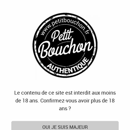
J'OFFRE
JE M'ABONNE
J'ACTIVE
0
Accueil
>
Brasserie La Moujasse
Produits de la marque Brasserie La Moujasse
Aucune correspondance trouvée
Le contenu de ce site est interdit aux moins
de 18 ans. Confirmez-vous avoir plus de 18
PETIT BOUCHON, C'EST AUSSI :
ans ?
OUI JE SUIS MAJEUR