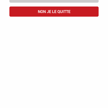
NON JE LE QUITTE
Paiement
Emballage
100% sécurisé
résistant
Savoir-faire
Une sélection
100% français
authentique des vins