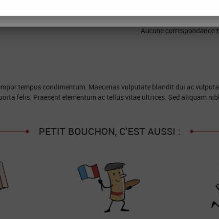
FIGURER
TOUT REFUSER
ACCEPTER T
or.
Aucune correspondance t
tempor tempus condimentum. Maecenas vulputate blandit dui ac vulputate.
orta felis. Praesent elementum ac tellus vitae ultrices. Sed aliquam nib
PETIT BOUCHON, C'EST AUSSI :