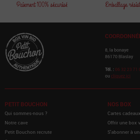
Paiement
100% sécurisé
Emballage
résis
COORDONNÉ
8, la bonaye
86170 Blaslay
Tél. :
06 32 23 71 
ou
cliquez ici
PETIT BOUCHON
NOS BOX
Qui sommes-nous ?
Cartes cadeau
Notre cave
Offrir une box 
Petit Bouchon recrute
S'abonner à un