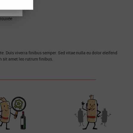
OUT
rouvée
 Duis viverra finibus semper. Sed vitae nulla eu dolor eleifend
h sit amet leo rutrum finibus.