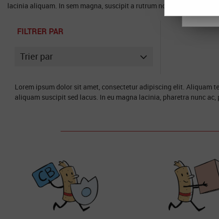
CON
lacinia aliquam. In sem magna, suscipit a rutrum non, suscipit eu tort
FILTRER PAR
Trier par
Lorem ipsum dolor sit amet, consectetur adipiscing elit. Aliquam 
aliquam suscipit sed lacus. In eu magna lacinia, pharetra nunc ac, p