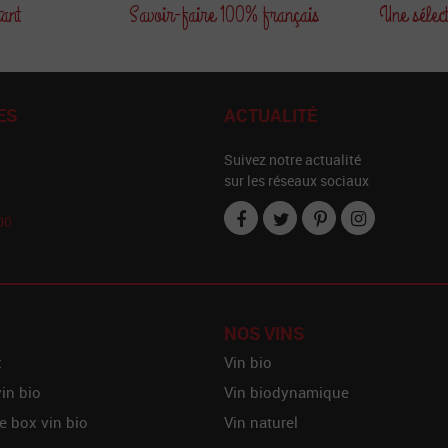
tant
Savoir-faire
100% français
Une sélec
ES
ACTUALITÉ
Suivez notre actualité
sur les réseaux sociaux
00
NOS VINS
x
Vin bio
vin bio
Vin biodynamique
e box vin bio
Vin naturel