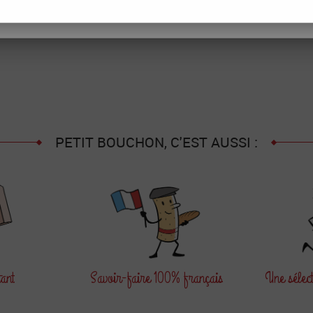
FIGURER
TOUT REFUSER
ACCEPTER T
Aucune correspondance t
PETIT BOUCHON, C'EST AUSSI :
tant
Savoir-faire
100% français
Une sélec