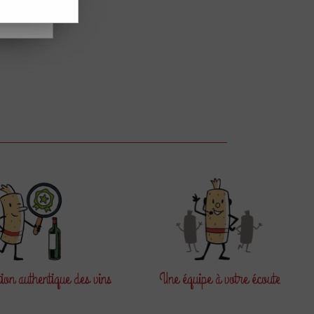
OUT
rouvée
tion
authentique des vins
Une équipe
à votre écoute