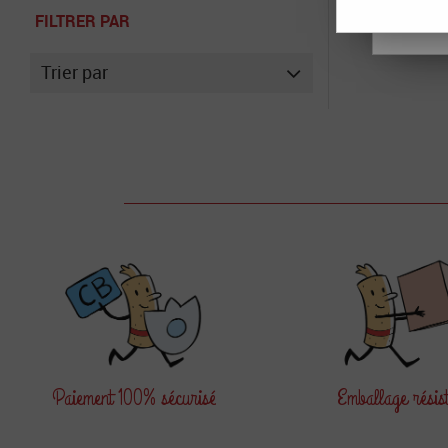
CON
FILTRER PAR
Trier par
Paiement
100% sécurisé
Emballage
résis