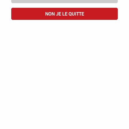
TOUT REFUSER
ACCEPTER TOUT
NON JE LE QUITTE
Paiement
Emballage
100% sécurisé
résistant
Savoir-faire
Une sélection
100% français
authentique des vins