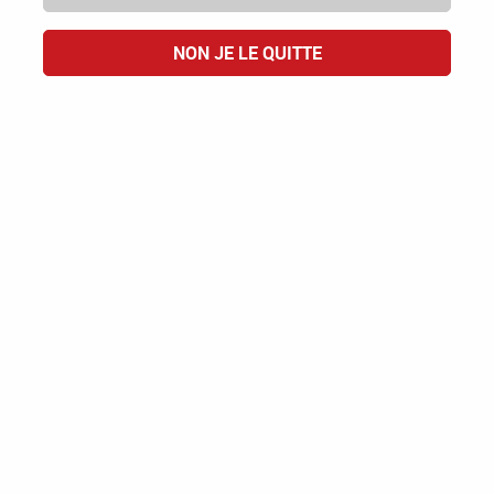
NON JE LE QUITTE
Domaine des Guarriguettes
Fleur de Lune
AOC CÔTES DU RHÔNE
14,00 €
ACHAT RAPIDE
1 article sur
1