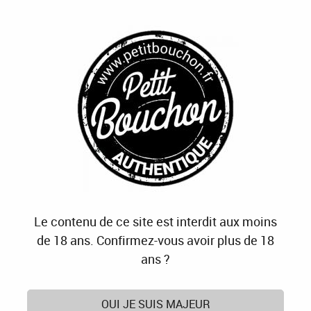
J'OFFRE
JE M'ABONNE
J'ACTIVE
0
Accueil
>
Domaine des Guarriguettes
Produits de la marque Domaine des Guarriguettes
1 article sur
1
Le contenu de ce site est interdit aux moins
de 18 ans. Confirmez-vous avoir plus de 18
ans ?
OUI JE SUIS MAJEUR