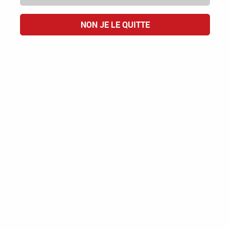
NON JE LE QUITTE
Paiement
Emballage
100% sécurisé
résistant
Savoir-faire
Une sélection
100% français
authentique des vins