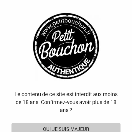
J'OFFRE
JE M'ABONNE
J'ACTIVE
0
Accueil
>
Domaine des Trois Orris
Produits de la marque Domaine des Trois Orris
Aucune correspondance trouvée
Le contenu de ce site est interdit aux moins
de 18 ans. Confirmez-vous avoir plus de 18
PETIT BOUCHON, C'EST AUSSI :
ans ?
OUI JE SUIS MAJEUR