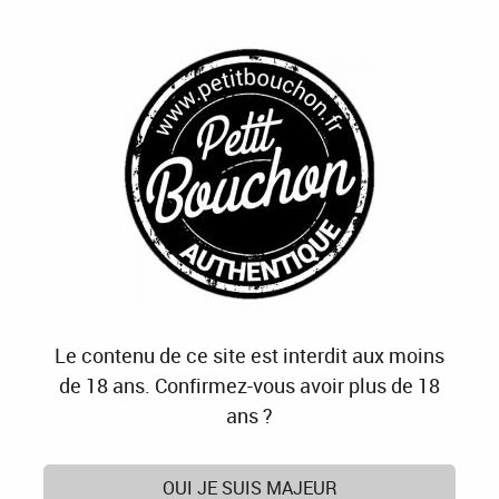
J'OFFRE
JE M'ABONNE
J'ACTIVE
0
Accueil
>
Maison Prulho
Produits de la marque Maison Prulho
3 articles sur
3
Le contenu de ce site est interdit aux moins
de 18 ans. Confirmez-vous avoir plus de 18
ans ?
OUI JE SUIS MAJEUR