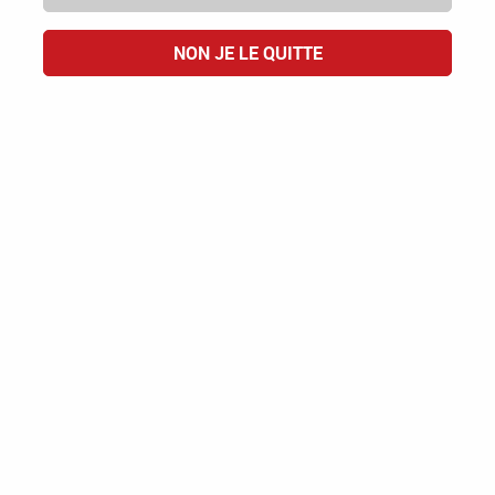
NON JE LE QUITTE
Maison Prulho
Pineau des Charentes Blanc
PINEAU DES CHARENTES
18,00 €
ACHAT RAPIDE