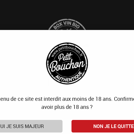
Cave
Qui sommes-nous
Blo
enu de ce site est interdit aux moins de 18 ans. Confir
uits de la marque Michel et Aug
avoir plus de 18 ans ?
UI JE SUIS MAJEUR
NON JE LE QUITTE
Aucune correspondance trouvée