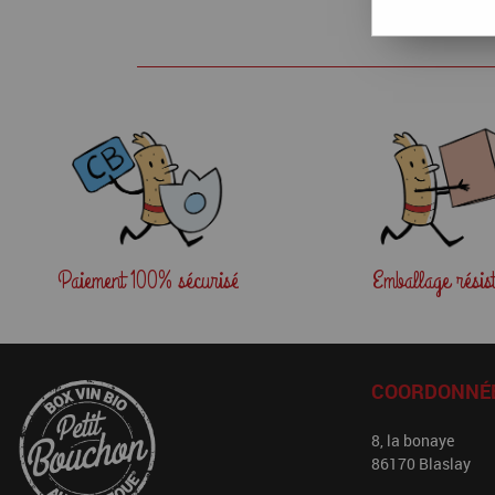
Paiement
100% sécurisé
Emballage
résis
COORDONNÉ
8, la bonaye
86170 Blaslay