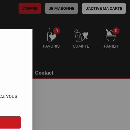
J'OFFRE
JE M'ABONNE
J'ACTIVE MA CARTE
0
0
FAVORIS
COMPTE
PANIER
g
Contact
mez-vous
ustin