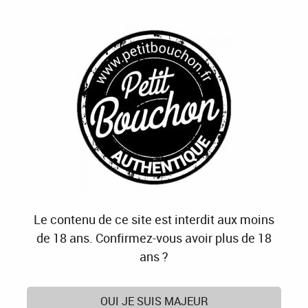
J'OFFRE
JE M'ABONNE
J'ACTIVE
0
Accueil
>
Page test
Bienvenue sur notre page test
Le contenu de ce site est interdit aux moins
PETIT BOUCHON, C'EST AUSSI :
de 18 ans. Confirmez-vous avoir plus de 18
ans ?
OUI JE SUIS MAJEUR