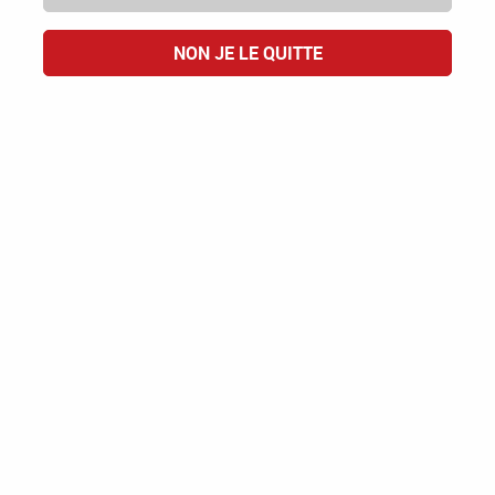
NON JE LE QUITTE
Paiement
Emballage
100% sécurisé
résistant
Savoir-faire
Une sélection
100% français
authentique des vins