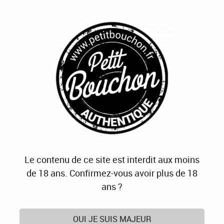
J'OFFRE
JE M'ABONNE
J'ACTIVE
0
Accueil
>
Cave
>
Spiritueux
>
Cognac & Armagnac
Cognac & Armagnac
Le contenu de ce site est interdit aux moins
TRIER & FILTRER
de 18 ans. Confirmez-vous avoir plus de 18
ans ?
3 articles sur
3
OUI JE SUIS MAJEUR