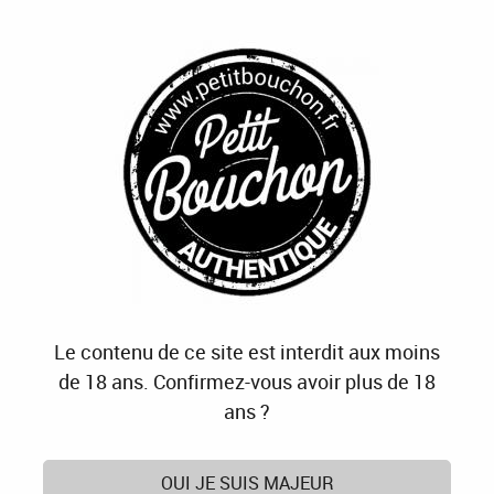
J'OFFRE
JE M'ABONNE
J'ACTIVE
0
Accueil
>
Domaine Jean-Marie Haag
Produits de la marque Domaine Jean-Marie Haag
3 articles sur
3
Le contenu de ce site est interdit aux moins
de 18 ans. Confirmez-vous avoir plus de 18
ans ?
OUI JE SUIS MAJEUR