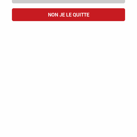
NON JE LE QUITTE
Domaine Jean-Marie Haag
Goutte Émoi
AOP ALSACE
25,00 €
ACHAT RAPIDE