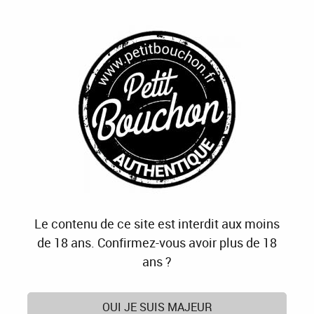
J'OFFRE
JE M'ABONNE
J'ACTIVE
0
Accueil
>
Cave
>
Vins
>
Couleurs
>
Rosé
>
Esprit Rosé
Le contenu de ce site est interdit aux moins
de 18 ans. Confirmez-vous avoir plus de 18
ans ?
OUI JE SUIS MAJEUR