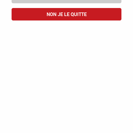
NON JE LE QUITTE
Esprit Vin - Emilie et Benoit
Esprit Rosé
BORDEAUX AOP
La cuvée est d’une belle couleur rose brillante et franche.