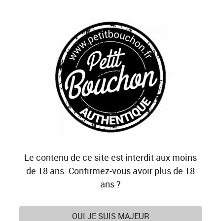
J'OFFRE
JE M'ABONNE
J'ACTIVE
0
Accueil
>
Mas de Louis - Vignobles Vellas
Produits de la marque Mas de Louis - Vignobles
Vellas
Le contenu de ce site est interdit aux moins
1 article sur
1
de 18 ans. Confirmez-vous avoir plus de 18
ans ?
OUI JE SUIS MAJEUR