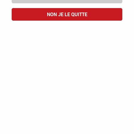
NON JE LE QUITTE
Mas de Louis - Vignobles Vellas
Sauvignon & Viognier
VIN DE FRANCE
12,00 €
ACHAT RAPIDE
1 article sur
1