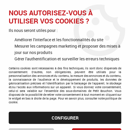
J'OFFRE
JE M'ABONNE
J'ACTIVE
NOUS AUTORISEZ-VOUS À
UTILISER VOS COOKIES ?
0
Ils nous seront utiles pour :
Améliorer l'interface et les fonctionnalités du site
Mesurer les campagnes marketing et proposer des mises à
Accueil
>
Mas Théo - Laurent Clapier
jour sur nos produits
Gérer l'authentification et surveiller les erreurs techniques
Produits de la marque Mas Théo - Laurent Clapier
Certains cookies sont nécessaires à des fins techniques, ils sont donc dispensés de
consentement. D'autres, non obligatoires, peuvent être utilisés pour la
personnalisation des annonces et du contenu, la mesure des annonces et du contenu,
la connaissance de l'audience et le développement de produits, les données de
géolocalisation précises et l'identification par le balayage de l'appareil, le stockage
1 article sur
1
et/ou l'accès aux informations sur un appareil. Si vous donnez votre consentement,
celui-ci sera valable sur l’ensemble des sous-domaines de Petit Bouchon. Vous
disposez de la possibilité de retirer votre consentement à tout moment en cliquant sur
le widget en bas à droite de la page. Pour en savoir plus, consulter notre politique de
cookie.
CONFIGURER