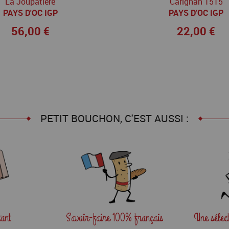
La Joupatière
Carignan 1515
PAYS D'OC IGP
PAYS D'OC IGP
56,00 €
22,00 €
PETIT BOUCHON, C'EST AUSSI :
tant
Savoir-faire
100% français
Une sélec