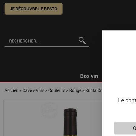
JE DÉCOUVRE LE RESTO
Box vin
Accueil
>
Cave
>
Vins
>
Couleurs
>
Rouge
>
Sur la Crête
Le cont
O