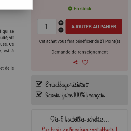
En stock
AJOUTER AU PANIER
l qui se
ruité
,
vif
Cet achat vous fera bénéficier de
21
Point(s)
euse. Ce
e, est à
Demande de renseignement
et de le
Emballage résistant
Savoir-faire 100% français
Dès 6 bouteilles achetées...
Les frais de livraison sont offerts !