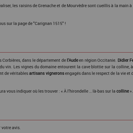
réaliser, les raisins de Grenache et de Mourvèdre sont cueillis à la main à 
us sur la page de "Carignan 1515" !
s Corbières, dans le département de
l’Aude
en région Occitanie.
Didier
Fe
 vin. Les vignes du domaine entourent la cave blottie sur la colline, à l
ont de véritables
artisans vignerons
engagés dans le respect de la vie et d
ra vous indiquer où les trouver : « À l’hirondelle … là-bas sur la
colline
».
 votre avis.