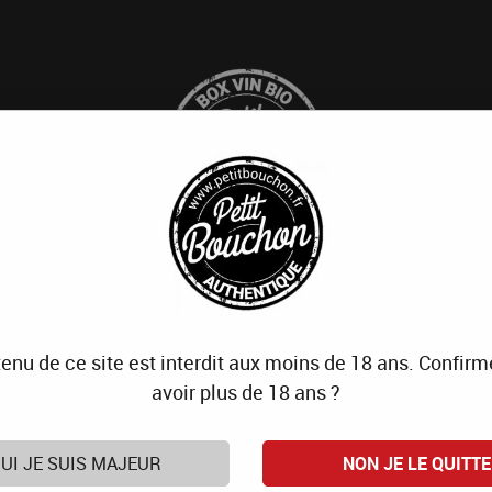
Cave
Qui sommes-nous
Blo
enu de ce site est interdit aux moins de 18 ans. Confir
Domaine Colline de l'hirondelle
avoir plus de 18 ans ?
Sur la Crête
LANGUEDOC IGP
UI JE SUIS MAJEUR
NON JE LE QUITTE