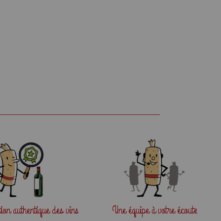
tion
authentique des vins
Une équipe
à votre écoute