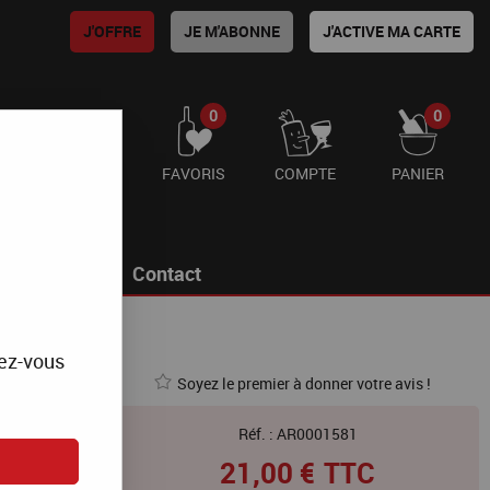
J'OFFRE
JE M'ABONNE
J'ACTIVE MA CARTE
0
0
FAVORIS
COMPTE
PANIER
g
Contact
mez-vous
Soyez le premier à donner votre avis !
Réf. :
AR0001581
21
,
00
€
TTC