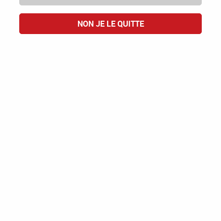
TOUT REFUSER
ACCEPTER TOUT
NON JE LE QUITTE
Domaine des Cognettes
Les Barbet
VAL DE LOIRE IGP
19,00 €
ACHAT RAPIDE