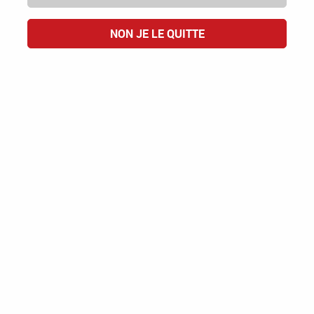
NON JE LE QUITTE
Domaine Fouassier
Iconoclaste
SANCERRE AOP