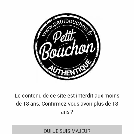
J'OFFRE
JE M'ABONNE
J'ACTIVE
0
Accueil
>
Cave
>
Vins
>
Couleurs
>
Rouge
>
Iconoclaste
Le contenu de ce site est interdit aux moins
de 18 ans. Confirmez-vous avoir plus de 18
ans ?
OUI JE SUIS MAJEUR