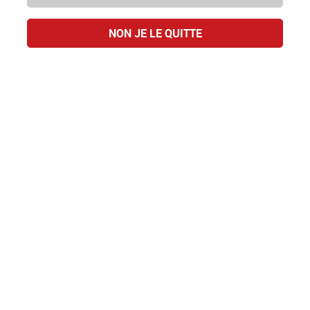
NON JE LE QUITTE
Les Athlètes du Vin
Cheverny
AOP CHEVERNY
18,00 €
ACHAT RAPIDE