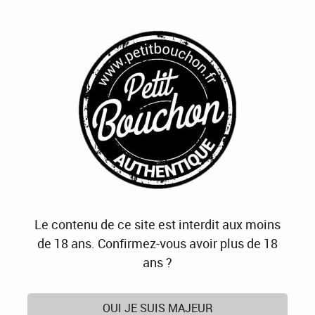
J'OFFRE
JE M'ABONNE
J'ACTIVE
0
Accueil
>
Les Ahlètes du Vin
Produits de la marque Les Ahlètes du Vin
4 articles sur
4
Le contenu de ce site est interdit aux moins
de 18 ans. Confirmez-vous avoir plus de 18
ans ?
OUI JE SUIS MAJEUR