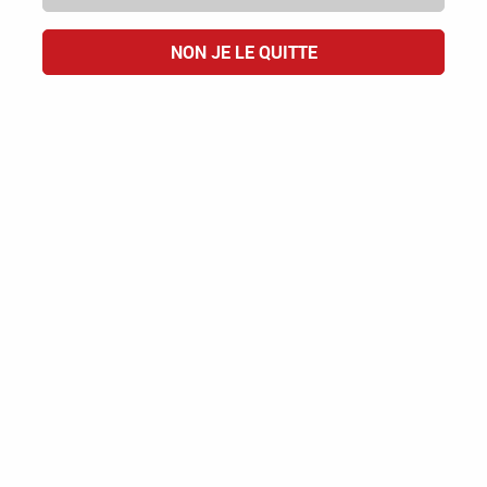
NON JE LE QUITTE
Domaine des Guarriguettes
Fleur de Lune
AOC CÔTES DU RHÔNE
14,00 €
ACHAT RAPIDE