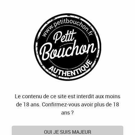
J'OFFRE
JE M'ABONNE
J'ACTIVE
0
Accueil
>
Cave
>
Vins
>
Labels et Certifications
>
Nature
Nature
Le contenu de ce site est interdit aux moins
TRIER & FILTRER
de 18 ans. Confirmez-vous avoir plus de 18
ans ?
12 articles sur
12
OUI JE SUIS MAJEUR